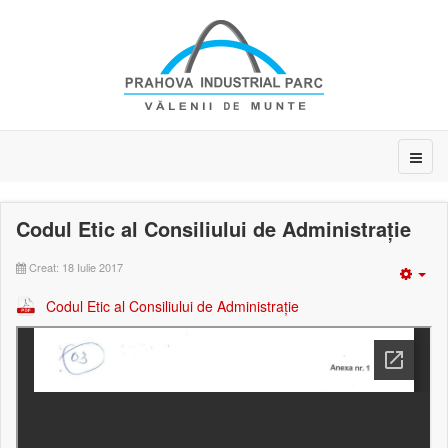
Codul Etic al Consiliului de Administrație
Creat: 18 Iulie 2017
Emp
Codul Etic al Consiliului de Administrație